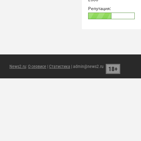
Репутация:
News2.ru
:
О сервисе
|
Статистика
| admin@news2.ru
18+