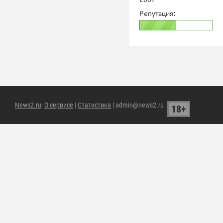
Репутация:
News2.ru
:
О сервисе
|
Статистика
| admin@news2.ru
18+