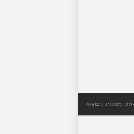
News2.ru
:
О сервисе
|
Стат