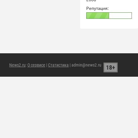
Репутация:
News2.ru
:
О сервисе
|
Статистика
| admin@news2.ru
18+