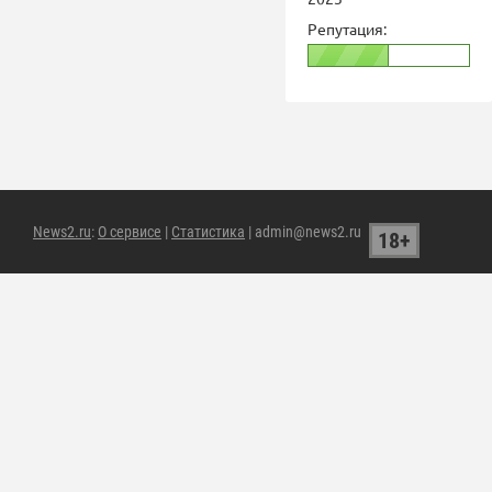
Репутация:
News2.ru
:
О сервисе
|
Статистика
| admin@news2.ru
18+