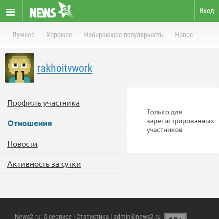
Вход
Лучшее
Хорошее
Набирающее популярность
Новое
rakhoitvwork
Профиль участника
Только для
зарегистрированных
Отношения
участников
Новости
Активность за сутки
News2.ru
:
О сервисе
|
Статистика
| admin@news2.ru