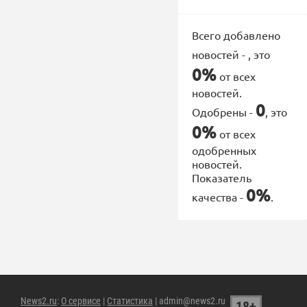
Всего добавлено
новостей -
, это
0%
от всех
новостей.
0
Одобрены -
, это
0%
от всех
одобренных
новостей.
Показатель
0%
качества -
.
News2.ru
:
О сервисе
|
Статистика
| admin@news2.ru
18+