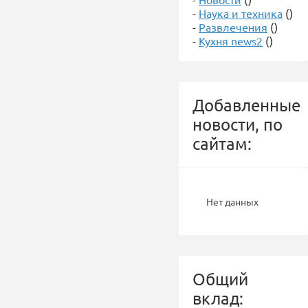
-
Наука и техника
()
-
Развлечения
()
-
Кухня news2
()
Добавленные
новости, по
сайтам:
Нет данных
Общий
вклад: