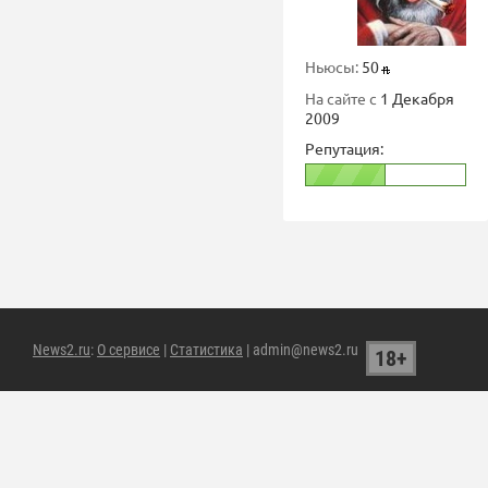
Ньюсы:
50
На сайте с
1 Декабря
2009
Репутация:
News2.ru
:
О сервисе
|
Статистика
| admin@news2.ru
18+