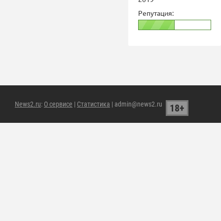
Репутация:
News2.ru
:
О сервисе
|
Статистика
| admin@news2.ru
18+