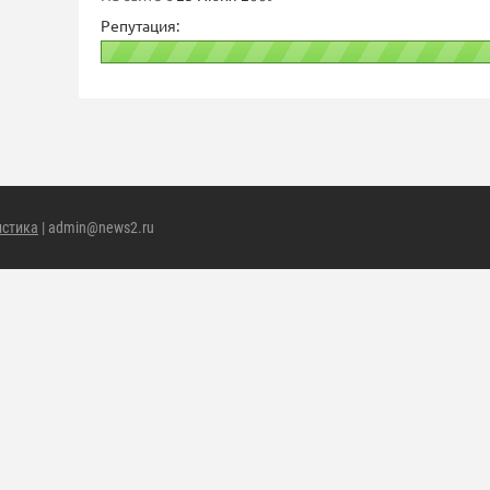
Репутация:
истика
| admin@news2.ru