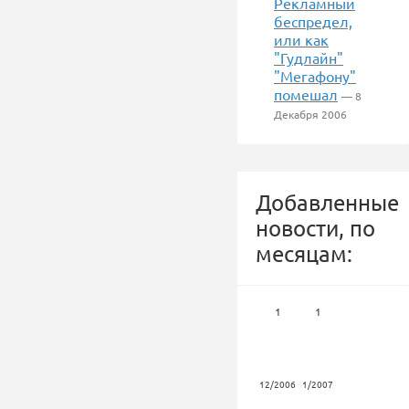
Рекламный
беспредел,
или как
"Гудлайн"
"Мегафону"
помешал
— 8
Декабря 2006
Добавленные
новости, по
месяцам:
1
1
12/2006
1/2007