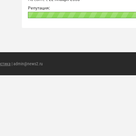
Репутация:
истика
| admin@news2.ru