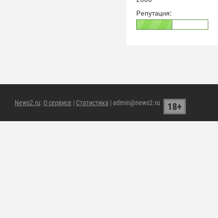
Репутация:
News2.ru
:
О сервисе
|
Статистика
| admin@news2.ru
18+