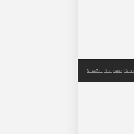
News2.ru
:
О сервисе
|
Стат