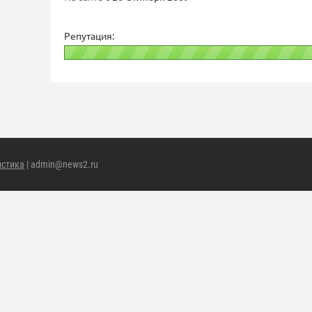
Репутация:
истика
| admin@news2.ru