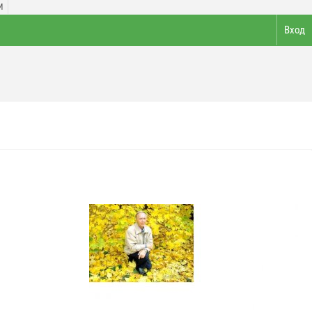
И
Вход