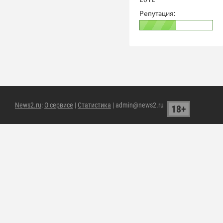
Репутация:
News2.ru
:
О сервисе
|
Статистика
| admin@news2.ru
18+