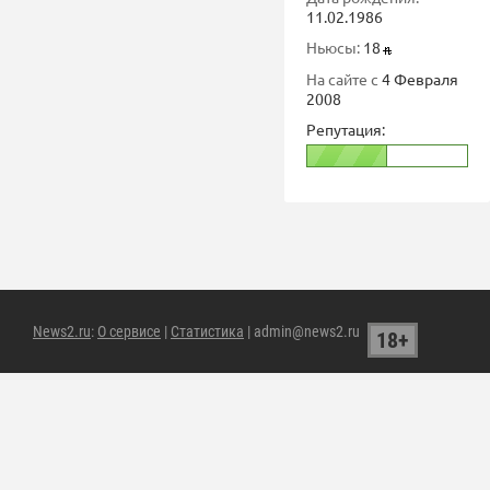
11.02.1986
Ньюсы:
18
На сайте с
4 Февраля
2008
Репутация:
News2.ru
:
О сервисе
|
Статистика
| admin@news2.ru
18+