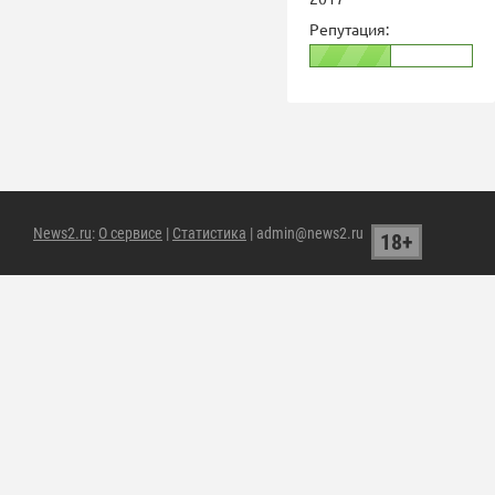
Репутация:
News2.ru
:
О сервисе
|
Статистика
| admin@news2.ru
18+