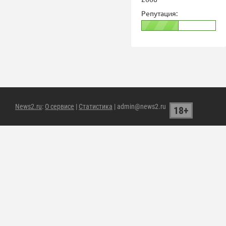
Репутация:
News2.ru
:
О сервисе
|
Статистика
| admin@news2.ru
18+