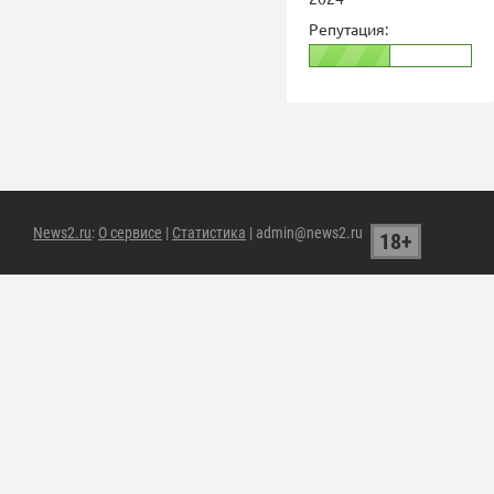
Репутация:
News2.ru
:
О сервисе
|
Статистика
| admin@news2.ru
18+