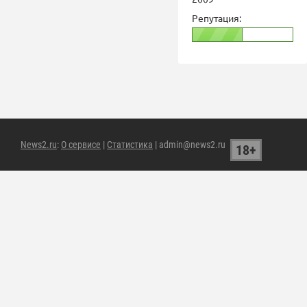
Репутация:
News2.ru
:
О сервисе
|
Статистика
| admin@news2.ru
18+