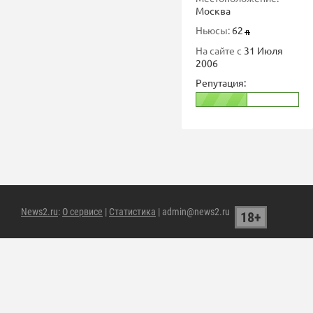
Москва
Ньюсы:
62
На сайте с
31 Июля
2006
Репутация:
News2.ru
:
О сервисе
|
Статистика
| admin@news2.ru
18+