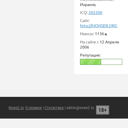
Израиль
ICQ:
202200
Сайт:
http://MONSER.ORG
Ньюсы:
1136
На сайте с
12 Апреля
2006
Репутация:
News2.ru
:
О сервисе
|
Статистика
| admin@news2.ru
18+