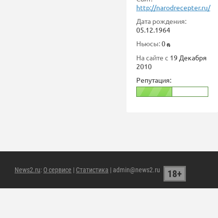
http://narodrecepter.ru/
Дата рождения:
05.12.1964
Ньюсы:
0
На сайте с
19 Декабря
2010
Репутация:
News2.ru
:
О сервисе
|
Статистика
| admin@news2.ru
18+