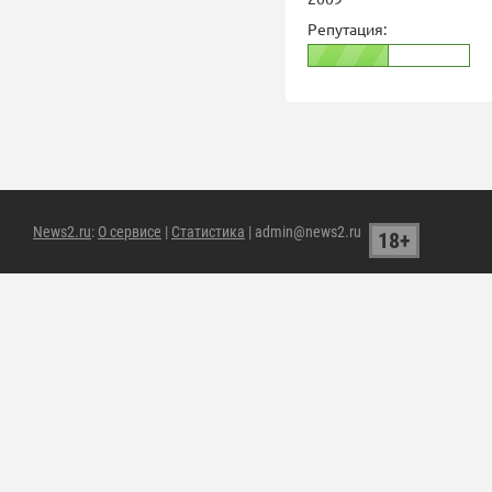
Репутация:
News2.ru
:
О сервисе
|
Статистика
| admin@news2.ru
18+