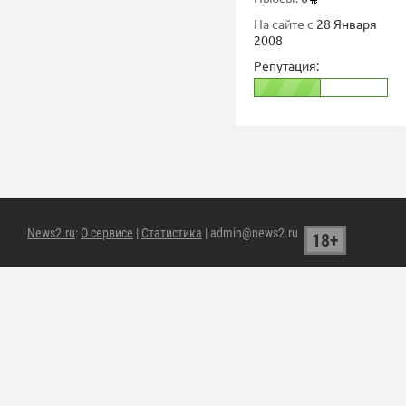
На сайте с
28 Января
2008
Репутация:
News2.ru
:
О сервисе
|
Статистика
| admin@news2.ru
18+