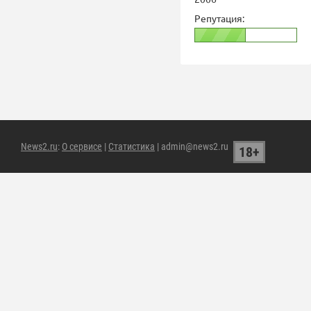
Репутация:
News2.ru
:
О сервисе
|
Статистика
| admin@news2.ru
18+