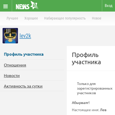
Вход
Лучшее
Хорошее
Набирающее популярность
Новое
lev2k
Профиль
Профиль участника
участника
Отношения
Новости
Только для
Активность за сутки
зарегистрированных
участников
Абырвалг!
Настоящее имя:
Лев