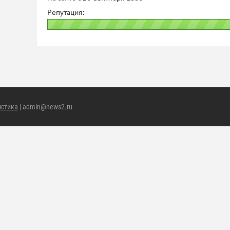
Репутация:
истика
| admin@news2.ru