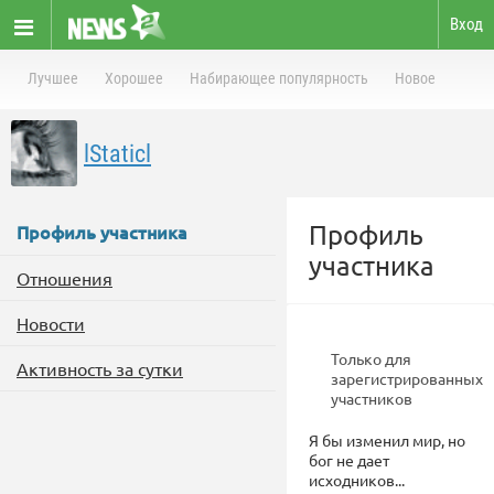
Вход
Лучшее
Хорошее
Набирающее популярность
Новое
lStaticl
Профиль
Профиль участника
участника
Отношения
Новости
Только для
Активность за сутки
зарегистрированных
участников
Я бы изменил мир, но
бог не дает
исходников...