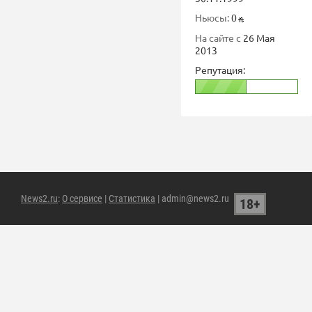
Ньюсы:
0
На сайте с
26 Мая
2013
Репутация:
News2.ru
:
О сервисе
|
Статистика
| admin@news2.ru
18+