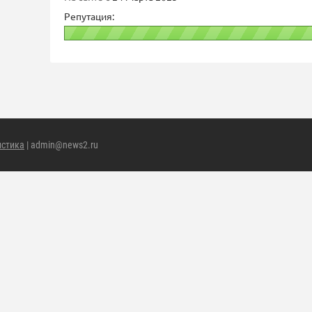
Репутация:
истика
| admin@news2.ru