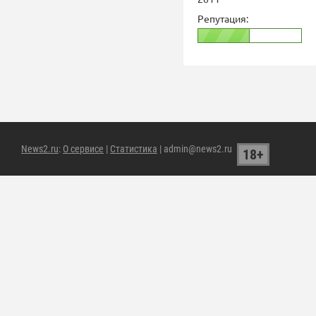
Репутация:
News2.ru
:
О сервисе
|
Статистика
| admin@news2.ru
18+