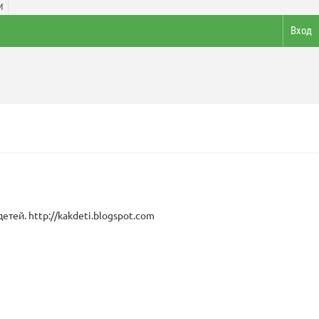
И
Вход
етей. http://kakdeti.blogspot.com