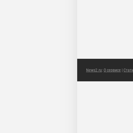
News2.ru
:
О сервисе
|
Стат