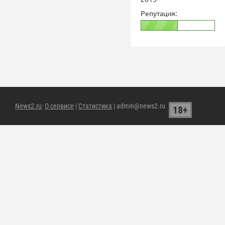
Репутация:
News2.ru
:
О сервисе
|
Статистика
| admin@news2.ru
18+