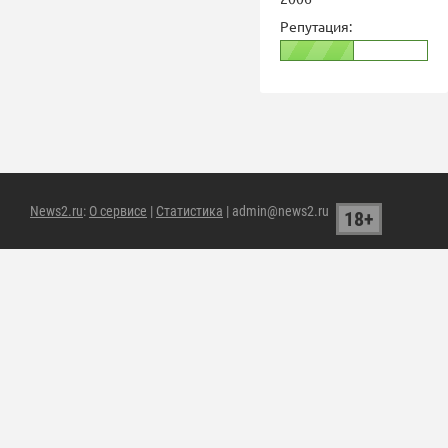
Репутация:
News2.ru
:
О сервисе
|
Статистика
| admin@news2.ru
18+