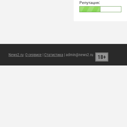
Репутация:
News2.ru
:
О сервисе
|
Статистика
| admin@news2.ru
18+