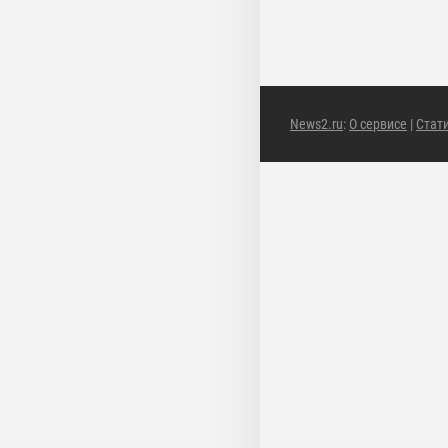
News2.ru
:
О сервисе
|
Стат