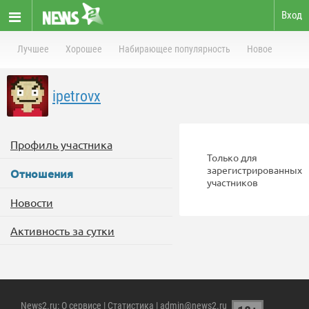
Вход
Лучшее
Хорошее
Набирающее популярность
Новое
ipetrovx
Профиль участника
Только для
зарегистрированных
Отношения
участников
Новости
Активность за сутки
News2.ru
:
О сервисе
|
Статистика
| admin@news2.ru