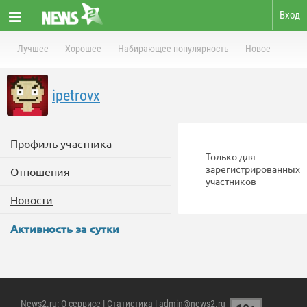
Вход
Лучшее
Хорошее
Набирающее популярность
Новое
ipetrovx
Профиль участника
Только для
зарегистрированных
Отношения
участников
Новости
Активность за сутки
News2.ru
:
О сервисе
|
Статистика
| admin@news2.ru