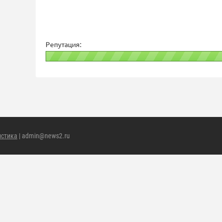
Репутация:
истика
| admin@news2.ru