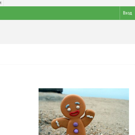
И
Вход