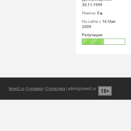
30.11.1999
Ньюсы:
0
На сайте с
16 Мая
2009
Репутация:
News2.ru
:
О сервисе
|
Статистика
| admin@news2.ru
18+