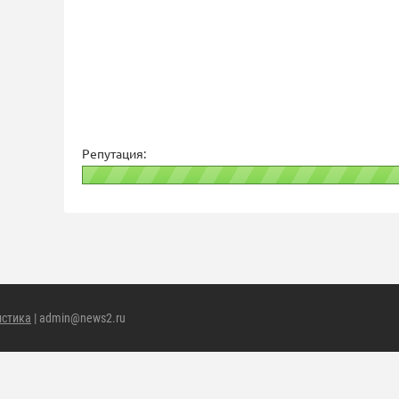
Репутация:
истика
| admin@news2.ru