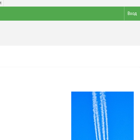
И
Вход