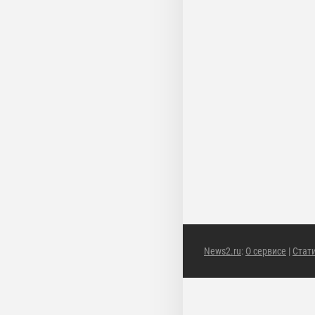
News2.ru
:
О сервисе
|
Стат