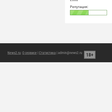
Репутация:
News2.ru
:
О сервисе
|
Статистика
| admin@news2.ru
18+