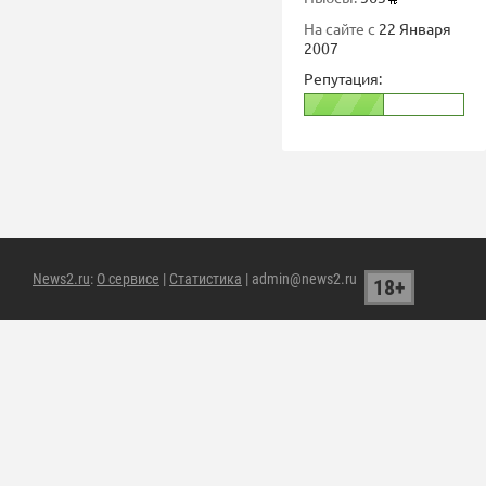
На сайте с
22 Января
2007
Репутация:
News2.ru
:
О сервисе
|
Статистика
| admin@news2.ru
18+