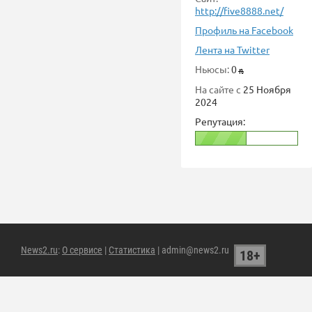
http://five8888.net/
Профиль на Facebook
Лента на Twitter
Ньюсы:
0
На сайте с
25 Ноября
2024
Репутация:
News2.ru
:
О сервисе
|
Статистика
| admin@news2.ru
18+