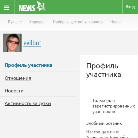
Вход
Лучшее
Хорошее
Набирающее популярность
Новое
evilbot
Профиль
Профиль участника
участника
Отношения
Новости
Только для
Активность за сутки
зарегистрированных
участников
Злобный Ботаник
Настоящее имя:
Александр Толкачёв