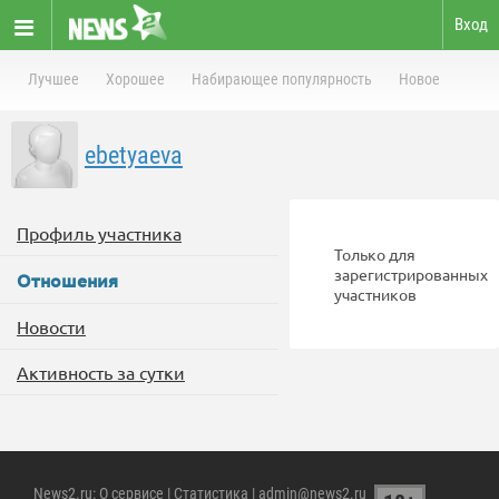
Вход
Лучшее
Хорошее
Набирающее популярность
Новое
ebetyaeva
Профиль участника
Только для
зарегистрированных
Отношения
участников
Новости
Активность за сутки
News2.ru
:
О сервисе
|
Статистика
| admin@news2.ru