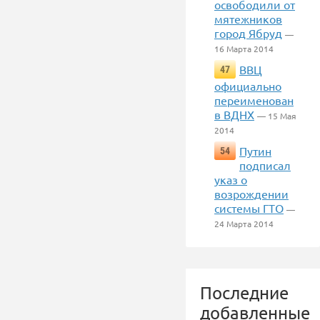
освободили от
мятежников
город Ябруд
—
16 Марта 2014
ВВЦ
47
официально
переименован
в ВДНХ
— 15 Мая
2014
Путин
54
подписал
указ о
возрождении
системы ГТО
—
24 Марта 2014
Последние
добавленные