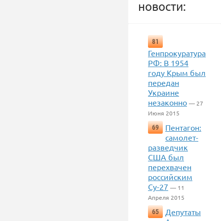
новости:
81
Генпрокуратура
РФ: В 1954
году Крым был
передан
Украине
незаконно
— 27
Июня 2015
Пентагон:
69
самолет-
разведчик
США был
перехвачен
российским
Су-27
— 11
Апреля 2015
Депутаты
65