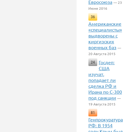
Евросоюза
— 23
Июня 2016
36
Американские
«специалисты»
выдворены с
киргизских
военных баз
—
20 Августа 2015
Госдеп:
24
США
изучат,
попадает ли
сделка РФ и
Ирана по С-300
под санкции
—
19 Августа 2015
81
Генпрокуратура
РФ: В 1954
году Крым был