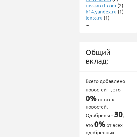
russian.rt.com
(2)
h14.yandex.ru
(1)
lenta.ru
(1)
...
Общий
вклад:
Всего добавлено
новостей -
, это
0%
от всех
новостей.
30
Одобрены -
,
0%
это
от всех
одобренных