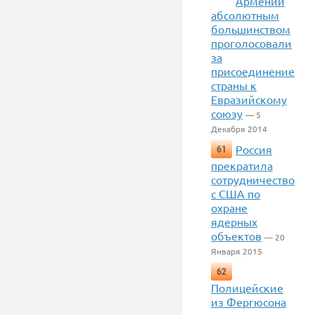
Армении
абсолютным
большинством
проголосовали
за
присоединение
страны к
Евразийскому
союзу
— 5
Декабря 2014
Россия
61
прекратила
сотрудничество
с США по
охране
ядерных
объектов
— 20
Января 2015
62
Полицейские
из Фергюсона