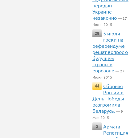
передан
Украине
незаконно
— 27
Июня 2015
5 июля
28
греки на
референдуме
решат вопрос о
будущем
страны в
еврозоне
— 27
Июня 2015
Сборная
44
России в
День Победы
разгромила
Беларусь.
— 9
Мая 2015
Армата –
2
Репетиция