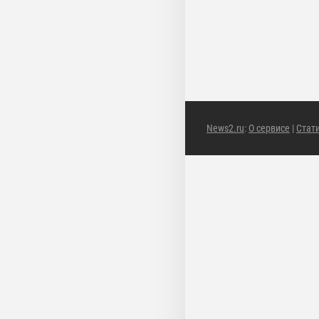
News2.ru
:
О сервисе
|
Стат