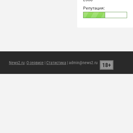
Репутация:
News2.ru
:
О сервисе
|
Статистика
| admin@news2.ru
18+